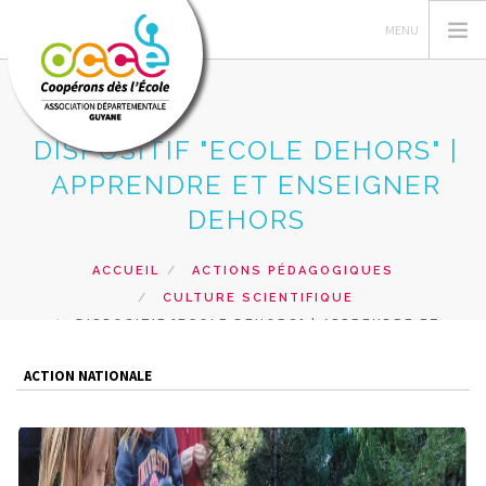
DISPOSITIF "ECOLE DEHORS" |
APPRENDRE ET ENSEIGNER
L'OCCE
DEHORS
GERER SA COOPERATIVE
ACTIONS PÉDAGOGIQUES
ACCUEIL
ACTIONS PÉDAGOGIQUES
PRETS ET SERVICES
CULTURE SCIENTIFIQUE
DISPOSITIF "ECOLE DEHORS" | APPRENDRE ET
FORMATIONS
ENSEIGNER DEHORS
ACCÈS MANDATAIRES
ACTION NATIONALE
RECHERCHER
CONTACT