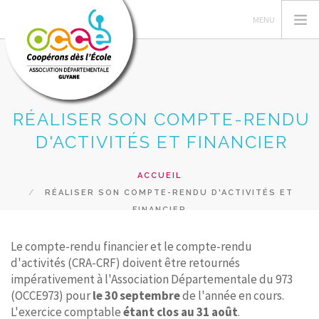
RÉALISER SON COMPTE-RENDU
L'OCCE
D'ACTIVITÉS ET FINANCIER
GERER SA COOPERATIVE
ACTIONS PÉDAGOGIQUES
ACCUEIL
RÉALISER SON COMPTE-RENDU D'ACTIVITÉS ET
PRETS ET SERVICES
FINANCIER
FORMATIONS
ACCÈS MANDATAIRES
Le compte-rendu financier et le compte-rendu
d'activités (CRA-CRF) doivent être retournés
RECHERCHER
impérativement à l'Association Départementale du 973
(OCCE973) pour
le 30 septembre
de l'année en cours.
CONTACT
L'exercice comptable
étant clos au 31 août
.