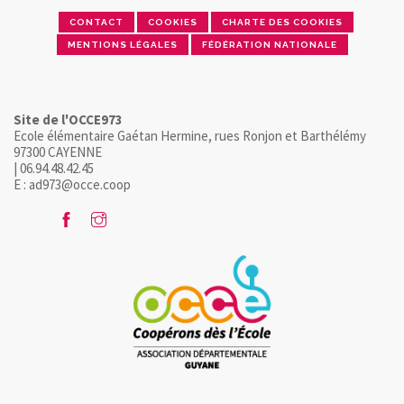
CONTACT
COOKIES
CHARTE DES COOKIES
MENTIONS LÉGALES
FÉDÉRATION NATIONALE
Site de l'OCCE973
Ecole élémentaire Gaétan Hermine, rues Ronjon et Barthélémy
97300 CAYENNE
| 06.94.48.42.45
E : ad973@occe.coop