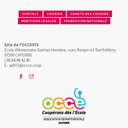
CONTACT
COOKIES
CHARTE DES COOKIES
MENTIONS LÉGALES
FÉDÉRATION NATIONALE
Site de l'OCCE973
Ecole élémentaire Gaétan Hermine, rues Ronjon et Barthélémy
97300 CAYENNE
| 06.94.48.42.45
E : ad973@occe.coop