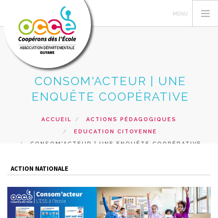
CONSOM'ACTEUR | UNE
L'OCCE
ENQUÊTE COOPÉRATIVE
GERER SA COOPERATIVE
ACTIONS PÉDAGOGIQUES
ACCUEIL
ACTIONS PÉDAGOGIQUES
EDUCATION CITOYENNE
PRETS ET SERVICES
CONSOM'ACTEUR | UNE ENQUÊTE COOPÉRATIVE
FORMATIONS
ACCÈS MANDATAIRES
ACTION NATIONALE
RECHERCHER
CONTACT