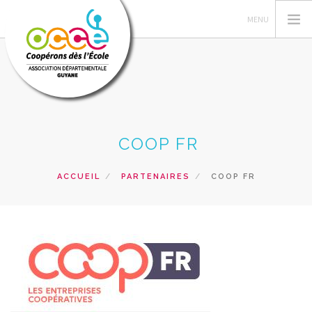
L'OCCE
COOP FR
GERER SA COOPERATIVE
ACTIONS PÉDAGOGIQUES
ACCUEIL
PARTENAIRES
COOP FR
PRETS ET SERVICES
FORMATIONS
ACCÈS MANDATAIRES
RECHERCHER
CONTACT